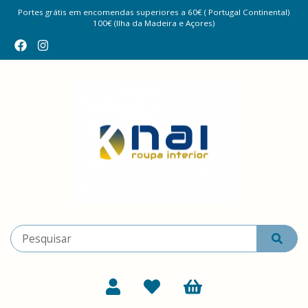
Portes grátis em encomendas superiores a 60€ ( Portugal Continental)
100€ (Ilha da Madeira e Açores)