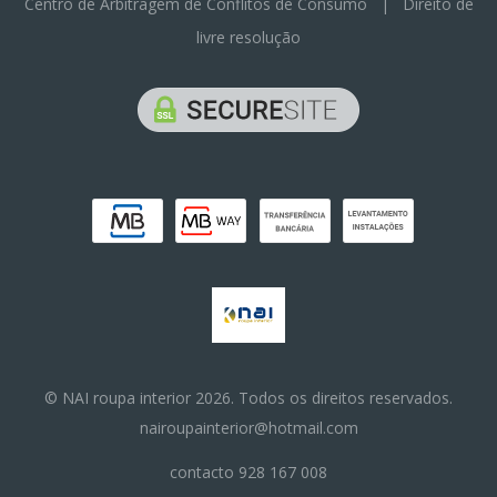
Centro de Arbitragem de Conflitos de Consumo
|
Direito de
livre resolução
© NAI roupa interior 2026. Todos os direitos reservados.
nairoupainterior@hotmail.com
contacto 928 167 008