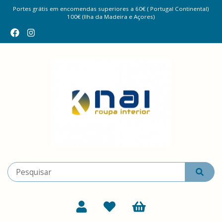
Portes grátis em encomendas superiores a 60€ ( Portugal Continental)
100€ (Ilha da Madeira e Açores)