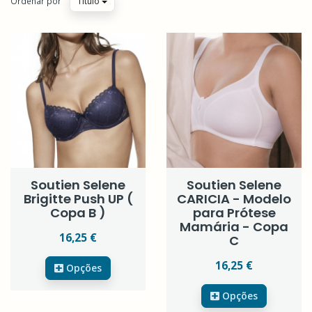
Ordenar por
Título
Soutien Selene
Soutien Selene
Brigitte Push UP (
CARICIA - Modelo
Copa B )
para Prótese
Mamária - Copa
16,25 €
C
16,25 €
Opções
Opções