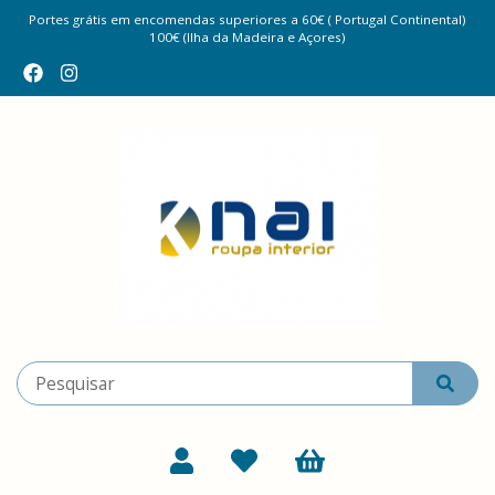
Portes grátis em encomendas superiores a 60€ ( Portugal Continental)
100€ (Ilha da Madeira e Açores)