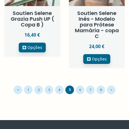
Soutien Selene
Soutien Selene
Grazia Push UP (
Inés - Modelo
Copa B )
para Prótese
Mamária - copa
16,40 €
C
24,00 €
Opções
Opções
<
1
2
3
4
5
6
7
8
>