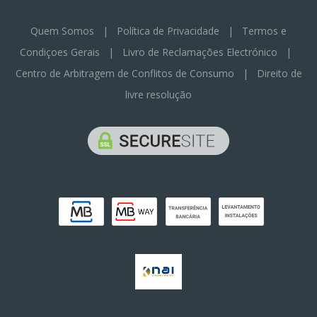
Quem Somos
|
Política de Privacidade
|
Termos e
Condiçoes Gerais
|
Livro de Reclamações Electrónico
|
Centro de Arbitragem de Conflitos de Consumo
|
Direito de
livre resolução