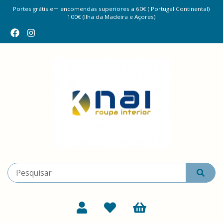
Portes grátis em encomendas superiores a 60€ ( Portugal Continental)
100€ (Ilha da Madeira e Açores)