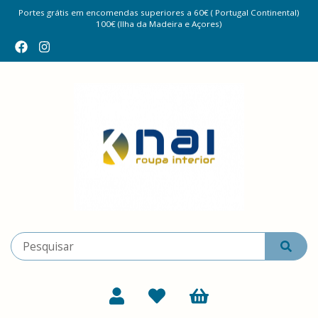
Portes grátis em encomendas superiores a 60€ ( Portugal Continental)
100€ (Ilha da Madeira e Açores)